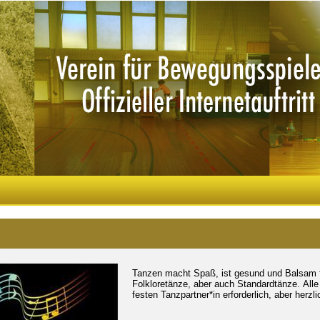
Tanzen macht Spaß, ist gesund und Balsam fü
Folkloretänze, aber auch Standardtänze.
Alle
festen Tanzpartner*in erforderlich, aber herz